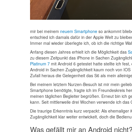
mir bei meinem
neuem Smartphone
so ankommt bliebe
entschied ich damals dafür in der Apple Welt zu bleib
Immer mal wieder überlegte ich, ob ich die richtige Wah
Anfang diesen Jahres erhielt ich die Möglichkeit das
S
zu diesem Zeitpunkt das iPhone in Sachen Zugänglichk
Platinum 7
mit Android 6 getestet hatte stellte ich fes
Android in Sachen Zugänglichkeit kaum noch von IOS u
Zufall heraus die Gelegenheit das S6 als mein alleinig
Bei meinem letztem Nurzen-Besuch ist mir mein gelieb
Smartphone benötigte, fragte ich im Freundeskreis her
meinen täglichen Begleiter begrüßen. Erneut bin ich ge
kann. Seit mittlerweile drei Wochen verwende ich das 
Die traurige Erkenntnis kurz verpackt: Als ehemaliger 
Zugänglichkeit klar weiter entwickelt, doch die Bedie
Was gefällt mir an Android nicht