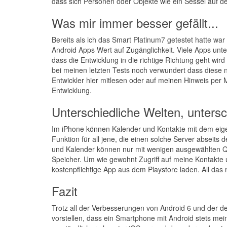
dass sich Personen oder Objekte wie ein Sessel auf d
Was mir immer besser gefällt...
Bereits als ich das Smart Platinum7 getestet hatte war 
Android Apps Wert auf Zugänglichkeit. Viele Apps unte
dass die Entwicklung in die richtige Richtung geht wird
bei meinen letzten Tests noch verwundert dass diese n
Entwickler hier mitlesen oder auf meinen Hinweis per Ma
Entwicklung.
Unterschiedliche Welten, untersc
Im iPhone können Kalender und Kontakte mit dem ei
Funktion für all jene, die einen solche Server abseits d
und Kalender können nur mit wenigen ausgewählten Que
Speicher. Um wie gewohnt Zugriff auf meine Kontakte
kostenpflichtige App aus dem Playstore laden. All d
Fazit
Trotz all der Verbesserungen von Android 6 und der de
vorstellen, dass ein Smartphone mit Android stets me