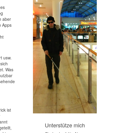
des
og
h aber
en Apps
ht
rt usw.
sich
et. Was
nutzbar
 sehende
ck ist
r
annt
Unterstütze mich
teilt,