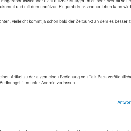
Fingerabdruckscanner nicht nutzbar ist ärgert mich sehr. Wer all seine
bekommt und mit dem unnützen Fingerabdruckscanner leben kann wird
hten, vielleicht kommt ja schon bald der Zeitpunkt an dem es besser z
einen Artikel zu der allgemeinen Bedienung von Talk Back veröffentlich
 Bedinungshilfen unter Android verfassen.
Antwor