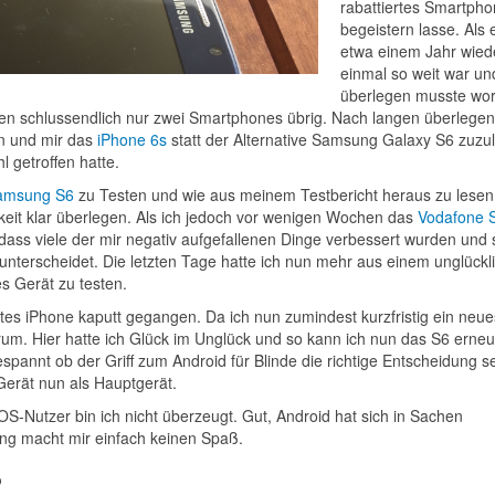
rabattiertes Smartph
begeistern lasse. Als 
etwa einem Jahr wied
einmal so weit war und
überlegen musste wor
n schlussendlich nur zwei Smartphones übrig. Nach langen überlegen
en und mir das
iPhone 6s
statt der Alternative Samsung Galaxy S6 zuzu
l getroffen hatte.
amsung S6
zu Testen und wie aus meinem Testbericht heraus zu lesen 
eit klar überlegen. Als ich jedoch vor wenigen Wochen das
Vodafone 
t, dass viele der mir negativ aufgefallenen Dinge verbessert wurden und 
nterscheidet. Die letzten Tage hatte ich nun mehr aus einem unglückl
es Gerät zu testen.
tes iPhone kaputt gegangen. Da ich nun zumindest kurzfristig ein neue
um. Hier hatte ich Glück im Unglück und so kann ich nun das S6 erneut
spannt ob der Griff zum Android für Blinde die richtige Entscheidung s
Gerät nun als Hauptgerät.
iOS-Nutzer bin ich nicht überzeugt. Gut, Android hat sich in Sachen
nung macht mir einfach keinen Spaß.
?