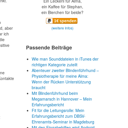
nkt.
Ein Leckerli für Alma,
ein Kaffee für Stephan,
ein Bierchen für beide?
n
d, aber
(weitere Infos)
r ich
die
sitive
Passende Beiträge
Wie man Sounddateien in iTunes der
richtigen Kategorie zuteilt
Abenteuer zweiter Blindenführhund –
öne
Physiotherapie für meine Alma:
Kontakte
Wenn der Rücken Unterstützung
braucht
Mit Blindenführhund beim
.
Megamarsch in Hannover – Mein
Erfahrungsbericht
Fit für die Leitungsrolle: Mein
Erfahrungsbericht zum DBSV-
t
Ehrenamts-Seminar in Magdeburg
Mit den Eingabehilfen wird Android