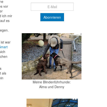
one
es vor
er
 ich mir
auf es
legen.
ist war
Smart
sich
ichen
s
 als
ein
Meine Blindenführhunde:
Alma und Denny