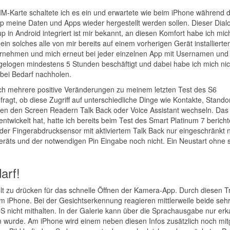
-Karte schaltete ich es ein und erwartete wie beim iPhone während 
 meine Daten und Apps wieder hergestellt werden sollen. Dieser Dial
up in Android integriert ist mir bekannt, an diesen Komfort habe ich mic
n solches alle von mir bereits auf einem vorherigen Gerät installiert
 vornehmen und mich erneut bei jeder einzelnen App mit Usernamen und
logen mindestens 5 Stunden beschäftigt und dabei habe ich mich nic
bei Bedarf nachholen.
eich mehrere positive Veränderungen zu meinem letzten Test des S6
ragt, ob diese Zugriff auf unterschiedliche Dinge wie Kontakte, Stando
en den Screen Readern Talk Back oder Voice Assistant wechseln. Das 
wickelt hat, hatte ich bereits beim Test des Smart Platinum 7 bericht
s der Fingerabdrucksensor mit aktiviertem Talk Back nur eingeschränkt 
 Geräts und der notwendigen Pin Eingabe noch nicht. Ein Neustart ohne
arf!
 zu drücken für das schnelle Öffnen der Kamera-App. Durch diesen Tri
 am iPhone. Bei der Gesichtserkennung reagieren mittlerweile beide seh
OS nicht mithalten. In der Galerie kann über die Sprachausgabe nur erk
urde. Am iPhone wird einem neben diesen Infos zusätzlich noch mitge