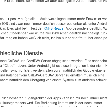
em Bild befinden. So kommen wir aber auch gleich zu dem nächsten Pu
es mir positiv aufgefallen. Mittlerweile legen immer mehr Entwickler vo
r IOS sind zwar noch immer deutlich besser bedienbar als unter Androi
 klar. Dies wird beim Test der
KNFB Reader
App besonders deutlich. Wa
icht gut bedienbar war wurde hier inzwischen deutlich nachgelegt. Ob 
il reagiert haben weiß ich nicht, ich bin nur sehr erfreut über diese po
hiedliche Dienste
genen CalDAV und CardDAV Server abgeglichen werden. Eine sehr sch
er "Cloud" nutzen. Unter Android gibt es diese Integration leider nicht. 
llen synchronisiert werden, allen voran natürlich der Google-eigene
 und Kalender vom CalDAV/CardDAV Server zu erhalten muss ich eine
as macht natürlich den Übergang von einem System zum anderen schwer
utlich besseren Zugänglichkeit der Apps kann ich mir noch immer nich
in Hauptgerät sein wird. Die Bedienung kommt mir leider noch immer