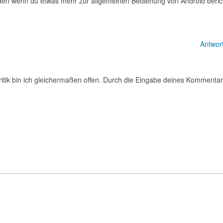
unden wenn du etwas mehr zur allgemeinen Bedienung von Android beric
Antwor
itik bin ich gleichermaßen offen. Durch die Eingabe deines Kommenta