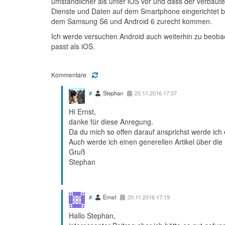
umständlicher als unter iOS vor und dass der verbaute 
Dienste und Daten auf dem Smartphone eingerichtet 
dem Samsung S6 und Android 6 zurecht kommen.
Ich werde versuchen Android auch weiterhin zu beobac
passt als iOS.
Kommentare
#
Stephan
20.11.2016 17:37
Hi Ernst,
danke für diese Anregung.
Da du mich so offen darauf ansprichst werde ich 
Auch werde ich einen generellen Artikel über die
Gruß
Stephan
#
Ernst
20.11.2016 17:19
Hallo Stephan,