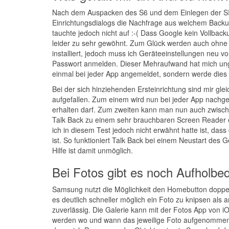
Nach dem Auspacken des S6 und dem Einlegen der SIM
Einrichtungsdialogs die Nachfrage aus welchem Backup
tauchte jedoch nicht auf :-( Dass Google kein Vollback
leider zu sehr gewöhnt. Zum Glück werden auch ohne ei
installiert, jedoch muss ich Geräteeinstellungen neu
Passwort anmelden. Dieser Mehraufwand hat mich unge
einmal bei jeder App angemeldet, sondern werde dies 
Bei der sich hinziehenden Ersteinrichtung sind mir gl
aufgefallen. Zum einem wird nun bei jeder App nachgef
erhalten darf. Zum zweiten kann man nun auch zwisch
Talk Back zu einem sehr brauchbaren Screen Reader ent
ich in diesem Test jedoch nicht erwähnt hatte ist, das
ist. So funktioniert Talk Back bei einem Neustart des
Hilfe ist damit unmöglich.
Bei Fotos gibt es noch Aufholbed
Samsung nutzt die Möglichkeit den Homebutton doppelt
es deutlich schneller möglich ein Foto zu knipsen als
zuverlässig. Die Galerie kann mit der Fotos App von i
werden wo und wann das jeweilige Foto aufgenommen w