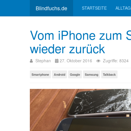
Blindfuchs.de
STARTSEITE
ALLTAG
Vom iPhone zum 
wieder zurück
Stephan
27. Oktober 2016
Zugriffe: 8324
Smartphone
Android
Google
Samsung
Talkback