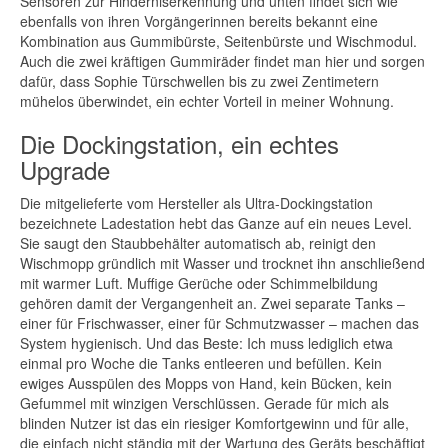
Sensoren zur Hinderniserkennung und unten findet sich wie
ebenfalls von ihren Vorgängerinnen bereits bekannt eine
Kombination aus Gummibürste, Seitenbürste und Wischmodul.
Auch die zwei kräftigen Gummiräder findet man hier und sorgen
dafür, dass Sophie Türschwellen bis zu zwei Zentimetern
mühelos überwindet, ein echter Vorteil in meiner Wohnung.
Die Dockingstation, ein echtes
Upgrade
Die mitgelieferte vom Hersteller als Ultra-Dockingstation
bezeichnete Ladestation hebt das Ganze auf ein neues Level.
Sie saugt den Staubbehälter automatisch ab, reinigt den
Wischmopp gründlich mit Wasser und trocknet ihn anschließend
mit warmer Luft. Muffige Gerüche oder Schimmelbildung
gehören damit der Vergangenheit an. Zwei separate Tanks –
einer für Frischwasser, einer für Schmutzwasser – machen das
System hygienisch. Und das Beste: Ich muss lediglich etwa
einmal pro Woche die Tanks entleeren und befüllen. Kein
ewiges Ausspülen des Mopps von Hand, kein Bücken, kein
Gefummel mit winzigen Verschlüssen. Gerade für mich als
blinden Nutzer ist das ein riesiger Komfortgewinn und für alle,
die einfach nicht ständig mit der Wartung des Geräts beschäftigt