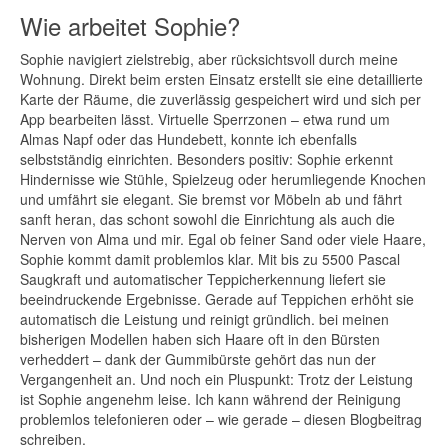
Wie arbeitet Sophie?
Sophie navigiert zielstrebig, aber rücksichtsvoll durch meine
Wohnung. Direkt beim ersten Einsatz erstellt sie eine detaillierte
Karte der Räume, die zuverlässig gespeichert wird und sich per
App bearbeiten lässt. Virtuelle Sperrzonen – etwa rund um
Almas Napf oder das Hundebett, konnte ich ebenfalls
selbstständig einrichten. Besonders positiv: Sophie erkennt
Hindernisse wie Stühle, Spielzeug oder herumliegende Knochen
und umfährt sie elegant. Sie bremst vor Möbeln ab und fährt
sanft heran, das schont sowohl die Einrichtung als auch die
Nerven von Alma und mir. Egal ob feiner Sand oder viele Haare,
Sophie kommt damit problemlos klar. Mit bis zu 5500 Pascal
Saugkraft und automatischer Teppicherkennung liefert sie
beeindruckende Ergebnisse. Gerade auf Teppichen erhöht sie
automatisch die Leistung und reinigt gründlich. bei meinen
bisherigen Modellen haben sich Haare oft in den Bürsten
verheddert – dank der Gummibürste gehört das nun der
Vergangenheit an. Und noch ein Pluspunkt: Trotz der Leistung
ist Sophie angenehm leise. Ich kann während der Reinigung
problemlos telefonieren oder – wie gerade – diesen Blogbeitrag
schreiben.