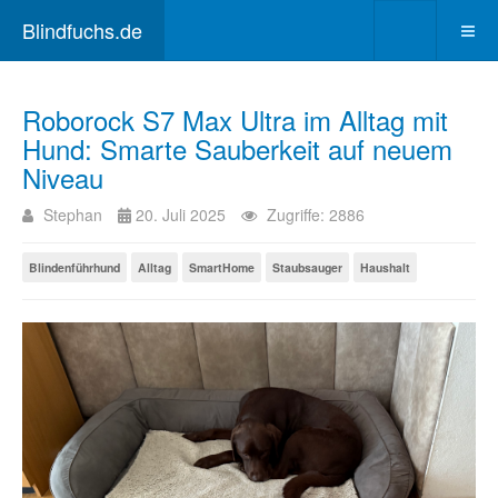
Blindfuchs.de
Roborock S7 Max Ultra im Alltag mit
Hund: Smarte Sauberkeit auf neuem
Niveau
Stephan
20. Juli 2025
Zugriffe: 2886
Blindenführhund
Alltag
SmartHome
Staubsauger
Haushalt