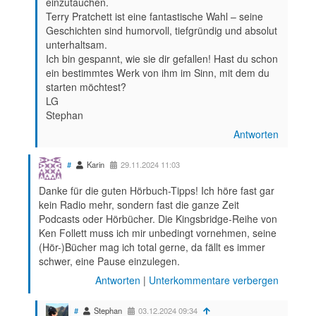
einzutauchen.
Terry Pratchett ist eine fantastische Wahl – seine
Geschichten sind humorvoll, tiefgründig und absolut
unterhaltsam.
Ich bin gespannt, wie sie dir gefallen! Hast du schon
ein bestimmtes Werk von ihm im Sinn, mit dem du
starten möchtest?
LG
Stephan
Antworten
#
Karin
29.11.2024 11:03
Danke für die guten Hörbuch-Tipps! Ich höre fast gar
kein Radio mehr, sondern fast die ganze Zeit
Podcasts oder Hörbücher. Die Kingsbridge-Reihe von
Ken Follett muss ich mir unbedingt vornehmen, seine
(Hör-)Bücher mag ich total gerne, da fällt es immer
schwer, eine Pause einzulegen.
Antworten
|
Unterkommentare verbergen
#
Stephan
03.12.2024 09:34