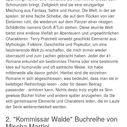
Schmunzeln bringt. Zeitgleich sind sie eine einzigartige
Mischung aus Fantasy, Satire und Humor. Die Welt, in der sie
spielen, ist eine flache Scheibe, die auf dem Rücken von vier
Elefanten ruht, die wiederum auf dem Panzer einer riesigen
Schildkröte namens Groß-A’Tuin stehen. Diese skurrile Welt
bietet eine endlose Vielfalt an Abenteuern und ungewöhnlichen
Charakteren. Terry Pratchett verwebt geschickt Elemente aus
Mythologie, Folklore, Geschichte und Popkultur, um eine
faszinierende Welt zu erschaffen, die mich immer wieder
überrascht und zum Lachen gebracht haben. Jeder der 41
Romane erkundet ein bestimmtes Thema oder eine bestimmte
Idee auf humorvolle und oft satirische Weise. Ich habe
mittlerweile alle davon gehört. Hierbei sind die einzelnen
Romane in sich abgeschlossen, was bedeutet, dass man sie in
beliebiger Reihenfolge lesen - oder für diesen Beitrag
passender - anhören kann. Nichts desto trotz ergibt es Sinn
gewisse Bücher früher und andere später anzugehen, da Sie
sich gemeinsame Elemente und Charaktere teilen, die im Laufe
der Serie weiterentwickelt werden.
2. "Kommissar Walde" Buchreihe von
Mischa Martini