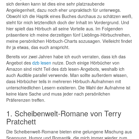
sich denken kann ist dies eine sehr platzraubende
Angelegenheit, dazu noch eher unpraktisch für unterwegs.
Obwohl ich die Haptik eines Buches durchaus zu schätzen weiß,
steht für mich letztendlich doch der Inhalt im Vordergrund. Und
hier spielt das Hörbuch all seine Vorteile aus. Im Folgenden
präsentiere ich meine derzeitigen fünf Lieblings-Hörbuchreihen,
meine persönlichen Hörbuch-Charts sozusagen. Vielleicht findet
ihr ja etwas, das euch anspricht.
Bereits vor zwei Jahren habe ich euch verraten, dass ich das
Angebot des
dzb lesen
nutze. Doch einige Hörbücher von
Amazon sind nicht Teil des dzb lesen-Angebots, weshalb ich
auch Audible parallel verwende. Man sollte außerdem wissen,
dass Hörbücher teils in mehreren Hörbuch-Aufnahmen mit
unterschiedlichen Lesern existieren. Die Wahl der Aufnahme ist
keine klare Sache und muss jeder nach persönlichen
Präferenzen treffen.
1. Scheibenwelt-Romane von Terry
Pratchett
Die Scheibenwelt-Romane bieten eine gelungene Mischung aus
Spannung, Humor und Romantik, die mich immer wieder zum