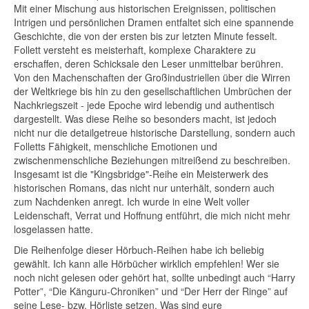
Mit einer Mischung aus historischen Ereignissen, politischen
Intrigen und persönlichen Dramen entfaltet sich eine spannende
Geschichte, die von der ersten bis zur letzten Minute fesselt.
Follett versteht es meisterhaft, komplexe Charaktere zu
erschaffen, deren Schicksale den Leser unmittelbar berühren.
Von den Machenschaften der Großindustriellen über die Wirren
der Weltkriege bis hin zu den gesellschaftlichen Umbrüchen der
Nachkriegszeit - jede Epoche wird lebendig und authentisch
dargestellt. Was diese Reihe so besonders macht, ist jedoch
nicht nur die detailgetreue historische Darstellung, sondern auch
Folletts Fähigkeit, menschliche Emotionen und
zwischenmenschliche Beziehungen mitreißend zu beschreiben.
Insgesamt ist die "Kingsbridge"-Reihe ein Meisterwerk des
historischen Romans, das nicht nur unterhält, sondern auch
zum Nachdenken anregt. Ich wurde in eine Welt voller
Leidenschaft, Verrat und Hoffnung entführt, die mich nicht mehr
losgelassen hatte.
Die Reihenfolge dieser Hörbuch-Reihen habe ich beliebig
gewählt. Ich kann alle Hörbücher wirklich empfehlen! Wer sie
noch nicht gelesen oder gehört hat, sollte unbedingt auch “Harry
Potter”, “Die Känguru-Chroniken” und “Der Herr der Ringe” auf
seine Lese- bzw. Hörliste setzen. Was sind eure