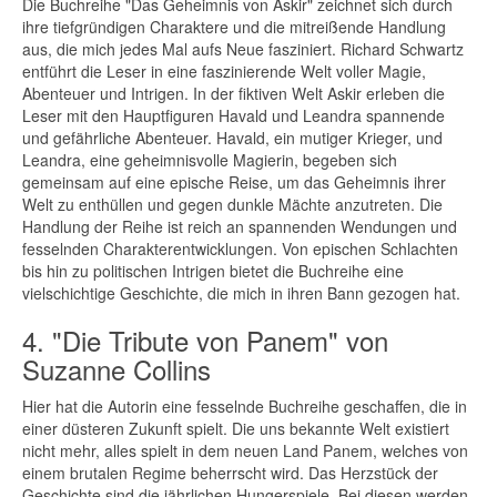
Die Buchreihe "Das Geheimnis von Askir" zeichnet sich durch
ihre tiefgründigen Charaktere und die mitreißende Handlung
aus, die mich jedes Mal aufs Neue fasziniert. Richard Schwartz
entführt die Leser in eine faszinierende Welt voller Magie,
Abenteuer und Intrigen. In der fiktiven Welt Askir erleben die
Leser mit den Hauptfiguren Havald und Leandra spannende
und gefährliche Abenteuer. Havald, ein mutiger Krieger, und
Leandra, eine geheimnisvolle Magierin, begeben sich
gemeinsam auf eine epische Reise, um das Geheimnis ihrer
Welt zu enthüllen und gegen dunkle Mächte anzutreten. Die
Handlung der Reihe ist reich an spannenden Wendungen und
fesselnden Charakterentwicklungen. Von epischen Schlachten
bis hin zu politischen Intrigen bietet die Buchreihe eine
vielschichtige Geschichte, die mich in ihren Bann gezogen hat.
4. "Die Tribute von Panem" von
Suzanne Collins
Hier hat die Autorin eine fesselnde Buchreihe geschaffen, die in
einer düsteren Zukunft spielt. Die uns bekannte Welt existiert
nicht mehr, alles spielt in dem neuen Land Panem, welches von
einem brutalen Regime beherrscht wird. Das Herzstück der
Geschichte sind die jährlichen Hungerspiele. Bei diesen werden