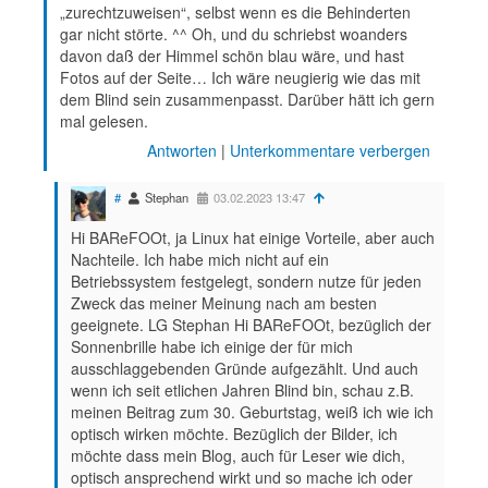
„zurechtzuweisen“, selbst wenn es die Behinderten
gar nicht störte. ^^ Oh, und du schriebst woanders
davon daß der Himmel schön blau wäre, und hast
Fotos auf der Seite… Ich wäre neugierig wie das mit
dem Blind sein zusammenpasst. Darüber hätt ich gern
mal gelesen.
Antworten
|
Unterkommentare verbergen
#
Stephan
03.02.2023 13:47
Hi BAReFOOt, ja Linux hat einige Vorteile, aber auch
Nachteile. Ich habe mich nicht auf ein
Betriebssystem festgelegt, sondern nutze für jeden
Zweck das meiner Meinung nach am besten
geeignete. LG Stephan Hi BAReFOOt, bezüglich der
Sonnenbrille habe ich einige der für mich
ausschlaggebenden Gründe aufgezählt. Und auch
wenn ich seit etlichen Jahren Blind bin, schau z.B.
meinen Beitrag zum 30. Geburtstag, weiß ich wie ich
optisch wirken möchte. Bezüglich der Bilder, ich
möchte dass mein Blog, auch für Leser wie dich,
optisch ansprechend wirkt und so mache ich oder