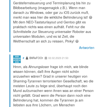
Gerätefernsteuerung und Terminplanung bis hin zu
Bildbearbeitung (imagemagick z.B.). Wenn man
danach zu Windows, oder gar zu iOS zurück muß,
merkt man was hier die wirkliche Behinderung ist! 😆
Mit dem NEO-Tastaturlayout und Gentoo gibt es
praktisch nichts was einen aufhält. Fehlt nur die
Schnittstelle zur Steuerung universaler Roboter aus
universalen Modulen, und es ist Zeit, die
Weltherrschaft an sich zu reissen, Pinky! 😆
Antworten
#
BAReFOOt
02.02.2023 21:50
Hmm, als Ahnungsloser frage ich mich, wie blinde
wissen können, daß ihre Augen nicht schön
anzusehen wären? Grad in unserer heutigen von
Shaming-Tyrannen terrorisierten Gesellschaft, wo die
meisten Leute zu feige sind, überhaupt noch den
Mund aufzumachen wenn ihnen was an einer Person
nicht gefällt. Grad wenn die Person dann noch eine
Behinderung hat, kommen die Tyrannen ja am
liebsten aus ihre Löchern, um Menschen