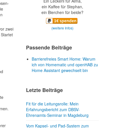
Ein Leckerli für Alma,
osen-
ein Kaffee für Stephan,
ie
ein Bierchen für beide?
en
(weitere Infos)
vor zwei
Startet
Passende Beiträge
Barrierefreies Smart Home: Warum
ich von Homematic und openHAB zu
Home Assistant gewechselt bin
nd
Letzte Beiträge
n
te
Fit für die Leitungsrolle: Mein
mmen.
Erfahrungsbericht zum DBSV-
Ehrenamts-Seminar in Magdeburg
rer
Vom Kapsel- und Pad-System zum