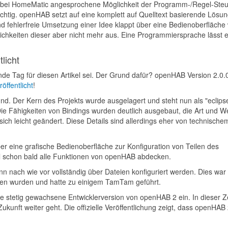
on bei HomeMatic angesprochene Möglichkeit der Programm-/Regel-Ste
ichtig. openHAB setzt auf eine komplett auf Quelltext basierende Lösun
nd fehlerfreie Umsetzung einer Idee klappt über eine Bedienoberfläche 
ichkeiten dieser aber nicht mehr aus. Eine Programmiersprache lässt 
licht
nde Tag für diesen Artikel sei. Der Grund dafür? openHAB Version 2.0
eröffentlicht
!
und. Der Kern des Projekts wurde ausgelagert und steht nun als "eclips
e Fähigkeiten von Bindings wurden deutlich ausgebaut, die Art und W
ch leicht geändert. Diese Details sind allerdings eher von technische
er eine grafische Bedienoberfläche zur Konfiguration von Teilen des
ll schon bald alle Funktionen von openHAB abdecken.
n nach wie vor vollständig über Dateien konfiguriert werden. Dies war 
den wurden und hatte zu einigem TamTam geführt.
e stetig gewachsene Entwicklerversion von openHAB 2 ein. In dieser Ze
ukunft weiter geht. Die offizielle Veröffentlichung zeigt, dass openHAB 