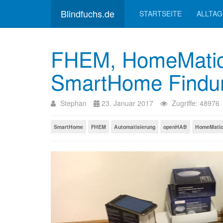
Blindfuchs.de
STARTSEITE
ALLTAG
FHEM, HomeMatic,
SmartHome Findu
Stephan
23. Januar 2017
Zugriffe: 48976
SmartHome
FHEM
Automatisierung
openHAB
HomeMati