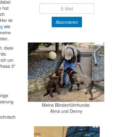
dabei
m hat
ach
Her ist
ag
wie
meine
hten.
et, dass
rde.
 ich um
Phase 3"
inige
sierung
Meine Blindenführhunde:
Alma und Denny
echnisch