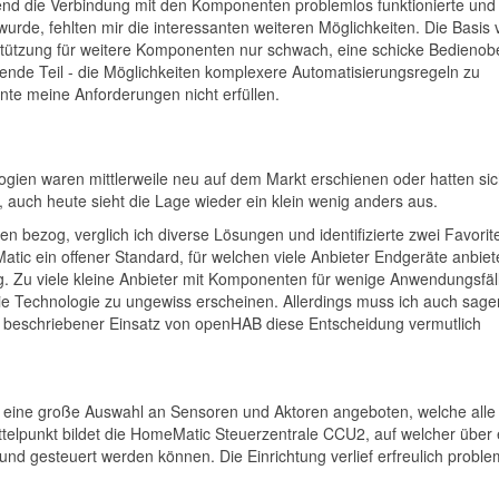
end die Verbindung mit den Komponenten problemlos funktionierte und
urde, fehlten mir die interessanten weiteren Möglichkeiten. Die Basis 
tützung für weitere Komponenten nur schwach, eine schicke Bedienob
ende Teil - die Möglichkeiten komplexere Automatisierungsregeln zu
te meine Anforderungen nicht erfüllen.
ogien waren mittlerweile neu auf dem Markt erschienen oder hatten si
h, auch heute sieht die Lage wieder ein klein wenig anders aus.
bezog, verglich ich diverse Lösungen und identifizierte zwei Favorit
c ein offener Standard, für welchen viele Anbieter Endgeräte anbiet
g. Zu viele kleine Anbieter mit Komponenten für wenige Anwendungsfäl
 die Technologie zu ungewiss erscheinen. Allerdings muss ich auch sage
ten beschriebener Einsatz von openHAB diese Entscheidung vermutlich
d eine große Auswahl an Sensoren und Aktoren angeboten, welche alle
ttelpunkt bildet die HomeMatic Steuerzentrale CCU2, auf welcher über 
und gesteuert werden können. Die Einrichtung verlief erfreulich proble