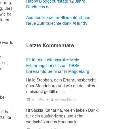
Happy Bloggeburtstag! 12 Jahre
uerung.
Blindfuchs.de
g. Dies
wie bei
Abenteuer zweiter Blindenführhund –
einem
Neue Zutrittsrechte dank AHundV
.0 wurde
Letzte Kommentare
e
Fit für die Leitungsrolle: Mein
eise,
Erfahrungsbericht zum DBSV-
m
Ehrenamts-Seminar in Magdeburg
Hallo Stephan, dein Erfahrungsbericht
über Magdeburg und wie du das alles
meisterst gefällt mir...
bei
vor 1 Woche
Andreas Endrich
Hi Saskia Katharina, vielen lieben Dank
it hat
für dein ausführliches und sehr
2.0 für
wertschätzendes Feedback!...