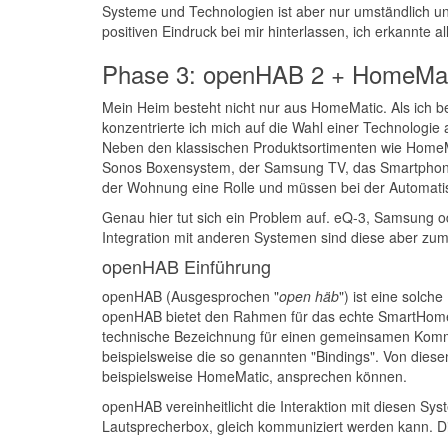
Systeme und Technologien ist aber nur umständlich 
positiven Eindruck bei mir hinterlassen, ich erkannte a
Phase 3: openHAB 2 + HomeMat
Mein Heim besteht nicht nur aus HomeMatic. Als ich
konzentrierte ich mich auf die Wahl einer Technologie 
Neben den klassischen Produktsortimenten wie Home
Sonos Boxensystem, der Samsung TV, das Smartphone
der Wohnung eine Rolle und müssen bei der Automatis
Genau hier tut sich ein Problem auf. eQ-3, Samsung o
Integration mit anderen Systemen sind diese aber zumei
openHAB Einführung
openHAB (Ausgesprochen "
open häb
") ist eine solch
openHAB bietet den Rahmen für das echte SmartHome.
technische Bezeichnung für einen gemeinsamen Kommu
beispielsweise die so genannten "Bindings". Von diesen
beispielsweise HomeMatic, ansprechen können.
openHAB vereinheitlicht die Interaktion mit diesen Sy
Lautsprecherbox, gleich kommuniziert werden kann. Die