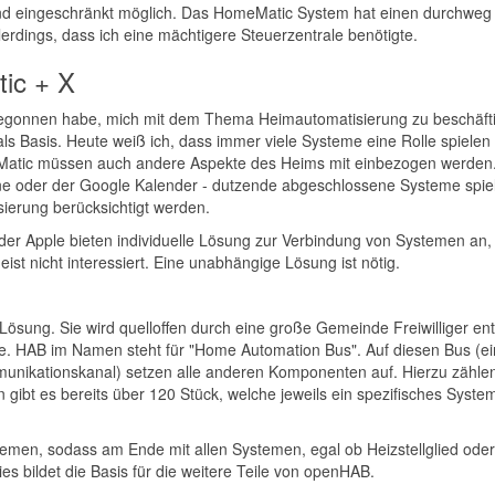
und eingeschränkt möglich. Das HomeMatic System hat einen durchweg
llerdings, dass ich eine mächtigere Steuerzentrale benötigte.
ic + X
 begonnen habe, mich mit dem Thema Heimautomatisierung zu beschäft
als Basis. Heute weiß ich, dass immer viele Systeme eine Rolle spielen
Matic müssen auch andere Aspekte des Heims mit einbezogen werden
 oder der Google Kalender - dutzende abgeschlossene Systeme spiel
ierung berücksichtigt werden.
der Apple bieten individuelle Lösung zur Verbindung von Systemen an,
st nicht interessiert. Eine unabhängige Lösung ist nötig.
e Lösung. Sie wird quelloffen durch eine große Gemeinde Freiwilliger ent
 HAB im Namen steht für "Home Automation Bus". Auf diesen Bus (e
nikationskanal) setzen alle anderen Komponenten auf. Hierzu zähle
 gibt es bereits über 120 Stück, welche jeweils ein spezifisches Syste
stemen, sodass am Ende mit allen Systemen, egal ob Heizstellglied oder
s bildet die Basis für die weitere Teile von openHAB.