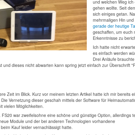
und welchen Weg ich 
gehen wollte. Seit de
sich einiges getan. N
mehrmaligen Hin und 
gerade der heutige T
geschaffen, um euch 
Erkenntnisse zu beric
Ich hatte nicht erwart
es einfach werden wü
Drei Anläufe brauchte
 und dieses nicht abwarten kann spring jetzt einfach zur Überschrift "
Zeit im Blick. Kurz vor meinem letzten Artikel hatte ich mir bereits e
ie Vernetzung dieser geschah mittels der Software für Heimautomati
 vielen Möglichkeiten.
g. FS20 war zweifelsohne eine schöne und günstige Option, allerdings t
ige neue Module und der bei anderen Technologien vorhandene
 beim Kauf leider vernachlässigt hatte.