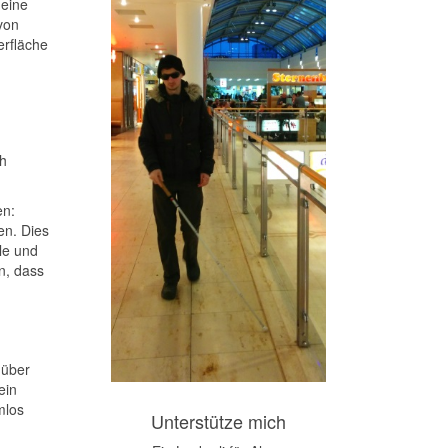
 eine
von
erfläche
ch
en:
en. Dies
le und
n, dass
 über
ein
mlos
Unterstütze mich