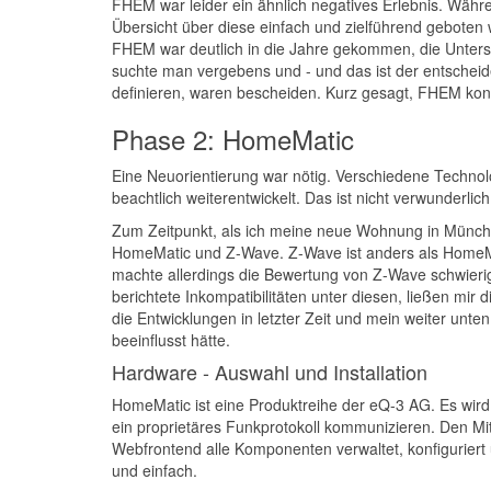
FHEM war leider ein ähnlich negatives Erlebnis. Währ
Übersicht über diese einfach und zielführend geboten w
FHEM war deutlich in die Jahre gekommen, die Unters
suchte man vergebens und - und das ist der entscheid
definieren, waren bescheiden. Kurz gesagt, FHEM konn
Phase 2: HomeMatic
Eine Neuorientierung war nötig. Verschiedene Technol
beachtlich weiterentwickelt. Das ist nicht verwunderlic
Zum Zeitpunkt, als ich meine neue Wohnung in München 
HomeMatic und Z-Wave. Z-Wave ist anders als HomeMati
machte allerdings die Bewertung von Z-Wave schwieri
berichtete Inkompatibilitäten unter diesen, ließen mir
die Entwicklungen in letzter Zeit und mein weiter un
beeinflusst hätte.
Hardware - Auswahl und Installation
HomeMatic ist eine Produktreihe der eQ-3 AG. Es wir
ein proprietäres Funkprotokoll kommunizieren. Den Mi
Webfrontend alle Komponenten verwaltet, konfiguriert 
und einfach.