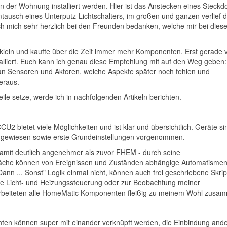
der Wohnung installiert werden. Hier ist das Anstecken eines Steckd
tausch eines Unterputz-Lichtschalters, im großen und ganzen verlief d
 ich mich sehr herzlich bei den Freunden bedanken, welche mir bei dies
klein und kaufte über die Zeit immer mehr Komponenten. Erst gerade 
lliert. Euch kann ich genau diese Empfehlung mit auf den Weg geben: 
 an Sensoren und Aktoren, welche Aspekte später noch fehlen und
eraus.
e setze, werde ich in nachfolgenden Artikeln berichten.
2 bietet viele Möglichkeiten und ist klar und übersichtlich. Geräte si
ugewiesen sowie erste Grundeinstellungen vorgenommen.
amit deutlich angenehmer als zuvor FHEM - durch seine
läche können von Ereignissen und Zuständen abhängige Automatisme
Dann ... Sonst" Logik einmal nicht, können auch frei geschriebene Skrip
ie Licht- und Heizungssteuerung oder zur Beobachtung meiner
 arbeiteten alle HomeMatic Komponenten fleißig zu meinem Wohl zusa
ten können super mit einander verknüpft werden, die Einbindung ande