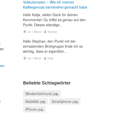
Vollautomaten – Wie ich meinen
Kaffeegenuss barrierefrei gemacht habe
Hallo Katja, vielen Dank für deinen
Kommentar! Du triffst es genau auf den
Punkt: Dieses ständige...
vor 1 Monat
Stephan
t
Hallo Stephan, den Punkt mit der
e
einrastenden Brühgruppe finde ich so
man
wichtig, dass er eigentlich...
vor 1 Monat
Katja
ten
Beliebte Schlagwörter
Blindenführhund
(19)
g
Mobilität
Smartphone
(19)
(16)
iPhone
(14)