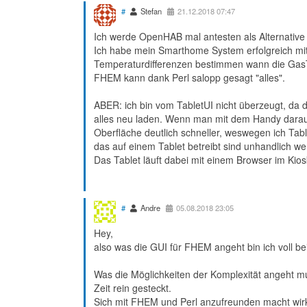
#
Stefan
21.12.2018 07:47
Ich werde OpenHAB mal antesten als Alternativ
Ich habe mein Smarthome System erfolgreich m
Temperaturdifferenzen bestimmen wann die Ga
FHEM kann dank Perl salopp gesagt "alles".
ABER: ich bin vom TabletUI nicht überzeugt, da 
alles neu laden. Wenn man mit dem Handy darauf 
Oberfläche deutlich schneller, weswegen ich Ta
das auf einem Tablet betreibt sind unhandlich w
Das Tablet läuft dabei mit einem Browser im Kio
#
Andre
05.08.2018 23:05
Hey,
also was die GUI für FHEM angeht bin ich voll be
Was die Möglichkeiten der Komplexität angeht mu
Zeit rein gesteckt.
Sich mit FHEM und Perl anzufreunden macht wirkl