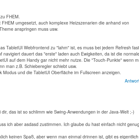
e zu FHEM.
it FHEM umgesetzt, auch komplexe Heizszenarien die anhand von
sTheme anspringen muss usw.
das TabletUI Webfrontend zu "lahm" ist, es muss bei jedem Refresh fas
navigiert dauert das "erste" laden auch Ewigkeiten, da ist die normal
bletUI auf dem Handy gar nicht mehr nutze. Die "Touch-Punkte" wenn 
enn man z.B. Schieberegler schiebt usw.
sk Modus und die TabletUI Oberfläche im Fullscreen anzeigen.
Antwor
i dir, das ist so schlimm wie Swing-Anwendungen in der Java-Welt ;-)
ss ich aber asdasd zustimmen. Ich glaube du hast einfach nicht genu
ich keinen Spaß, aber wenn man einmal drinnen ist, gibt es eigentlich