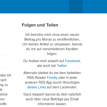
Folgen und Teilen
Ich bemühe mich circa einen neuen
Beitrag pro Monat zu veröffentlichen.
Um keinen Artikel zu verpassen, kannst
du mir auf verschiedenen Kanälen
folgen.
Du findest mich sowohl auf
Facebook
,
wie auch bei
Twitter
.
Alternativ bleibst du bei dem beliebten
abe ich
RSS-Reader
Feedly
oder in jeder
nsch
anderen RSS App durch Hinzufügen
ng zu
dieses Links
auf dem Laufenden.
ls
elche
Ganz klassich kannst du dich natürlich
 von
auch über neue Beiträge per Email
offe
informieren lassen: