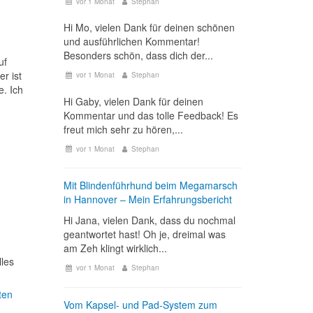
vor 1 Monat
Stephan
Hi Mo, vielen Dank für deinen schönen
und ausführlichen Kommentar!
Besonders schön, dass dich der...
uf
r ist
vor 1 Monat
Stephan
e. Ich
Hi Gaby, vielen Dank für deinen
Kommentar und das tolle Feedback! Es
freut mich sehr zu hören,...
vor 1 Monat
Stephan
Mit Blindenführhund beim Megamarsch
in Hannover – Mein Erfahrungsbericht
Hi Jana, vielen Dank, dass du nochmal
geantwortet hast! Oh je, dreimal was
am Zeh klingt wirklich...
lles
vor 1 Monat
Stephan
ten
Vom Kapsel- und Pad-System zum