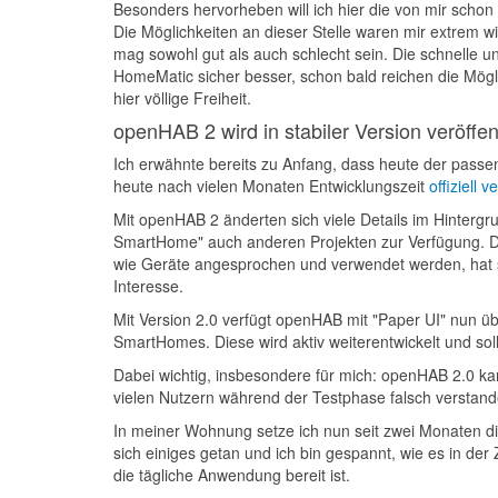
Besonders hervorheben will ich hier die von mir sch
Die Möglichkeiten an dieser Stelle waren mir extrem w
mag sowohl gut als auch schlecht sein. Die schnelle u
HomeMatic sicher besser, schon bald reichen die Mögl
hier völlige Freiheit.
openHAB 2 wird in stabiler Version veröffent
Ich erwähnte bereits zu Anfang, dass heute der passe
heute nach vielen Monaten Entwicklungszeit
offiziell v
Mit openHAB 2 änderten sich viele Details im Hintergr
SmartHome" auch anderen Projekten zur Verfügung. Di
wie Geräte angesprochen und verwendet werden, hat si
Interesse.
Mit Version 2.0 verfügt openHAB mit "Paper UI" nun üb
SmartHomes. Diese wird aktiv weiterentwickelt und so
Dabei wichtig, insbesondere für mich: openHAB 2.0 kan
vielen Nutzern während der Testphase falsch verstan
In meiner Wohnung setze ich nun seit zwei Monaten di
sich einiges getan und ich bin gespannt, wie es in der Z
die tägliche Anwendung bereit ist.