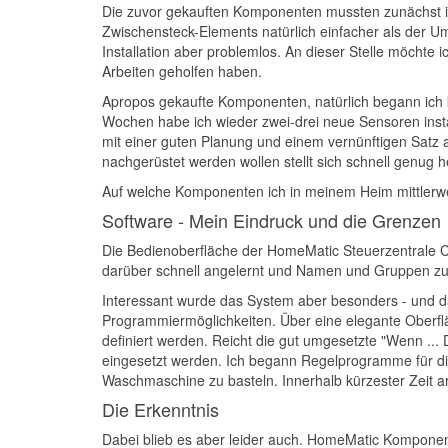
Die zuvor gekauften Komponenten mussten zunächst in 
Zwischensteck-Elements natürlich einfacher als der Um
Installation aber problemlos. An dieser Stelle möchte
Arbeiten geholfen haben.
Apropos gekaufte Komponenten, natürlich begann ich 
Wochen habe ich wieder zwei-drei neue Sensoren insta
mit einer guten Planung und einem vernünftigen Satz
nachgerüstet werden wollen stellt sich schnell genug h
Auf welche Komponenten ich in meinem Heim mittlerweil
Software - Mein Eindruck und die Grenzen
Die Bedienoberfläche der HomeMatic Steuerzentrale CCU
darüber schnell angelernt und Namen und Gruppen z
Interessant wurde das System aber besonders - und d
Programmiermöglichkeiten. Über eine elegante Oberf
definiert werden. Reicht die gut umgesetzte "Wenn ... 
eingesetzt werden. Ich begann Regelprogramme für d
Waschmaschine zu basteln. Innerhalb kürzester Zeit
Die Erkenntnis
Dabei blieb es aber leider auch. HomeMatic Komponen